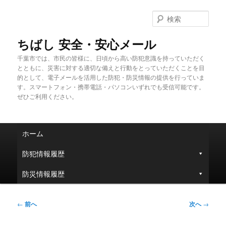
メ
イ
検
ン
索
コ
ちばし 安全・安心メール
ン
千葉市では、市民の皆様に、日頃から高い防犯意識を持っていただく
テ
とともに、災害に対する適切な備えと行動をとっていただくことを目
ン
的として、電子メールを活用した防犯・防災情報の提供を行っていま
ツ
す。スマートフォン・携帯電話・パソコンいずれでも受信可能です。
へ
ぜひご利用ください。
移
動
メ
ホーム
イ
ン
防犯情報履歴
メ
ニ
防災情報履歴
ュ
ー
投
←
前へ
次へ
→
稿
ナ