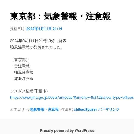
ビ
ゲ
東京都：気象警報・注意報
ー
シ
投稿日時:
2024年4月11日 21:14
ョ
ン
2024年04月11日21時13分 発表
強風注意報が発表されました。
【東京都】
雷注意報
強風注意報
波浪注意報
アメダス情報(千葉市)
https://www.jma.go.jp/bosai/amedas/#amdno=45212&area_type=offic
カテゴリー:
気象警報・注意報
作成者:
chibacityuser
パーマリンク
Proudly powered by WordPress