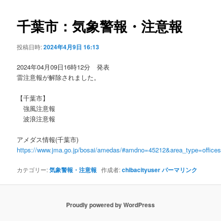
ビ
ゲ
千葉市：気象警報・注意報
ー
シ
投稿日時:
2024年4月9日 16:13
ョ
ン
2024年04月09日16時12分 発表
雷注意報が解除されました。
【千葉市】
強風注意報
波浪注意報
アメダス情報(千葉市)
https://www.jma.go.jp/bosai/amedas/#amdno=45212&area_type=offic
カテゴリー:
気象警報・注意報
作成者:
chibacityuser
パーマリンク
Proudly powered by WordPress