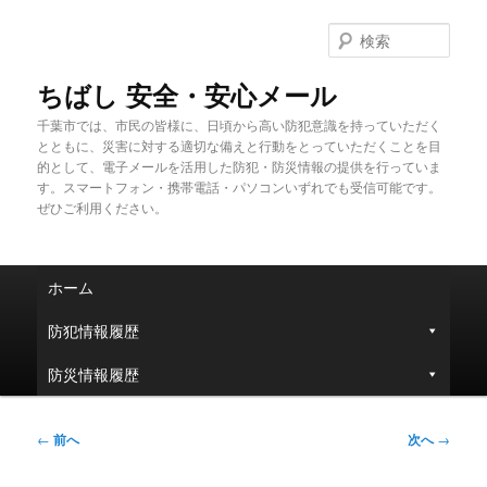
メ
イ
検
ン
索
コ
ちばし 安全・安心メール
ン
千葉市では、市民の皆様に、日頃から高い防犯意識を持っていただく
テ
とともに、災害に対する適切な備えと行動をとっていただくことを目
ン
的として、電子メールを活用した防犯・防災情報の提供を行っていま
ツ
す。スマートフォン・携帯電話・パソコンいずれでも受信可能です。
へ
ぜひご利用ください。
移
動
メ
ホーム
イ
ン
防犯情報履歴
メ
ニ
防災情報履歴
ュ
ー
投
←
前へ
次へ
→
稿
ナ