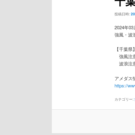
千
ー
シ
投稿日時:
2
ョ
ン
2024年0
強風・波
【千葉県
強風注
波浪注
アメダス情
https://w
カテゴリー: