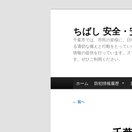
メ
イ
ン
ちばし 安全
コ
千葉市では、市民の皆様に、日
ン
る適切な備えと行動をとってい
テ
情報の提供を行っています。ス
ン
す。ぜひご利用ください。
ツ
へ
移
メ
動
ホーム
防犯情報履歴
イ
ン
投
メ
←
前へ
稿
ニ
ナ
ュ
ビ
ー
ゲ