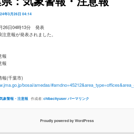
葉県：気象警報・注意報
024年3月26日 04:14
3月26日04時13分 発表
浪注意報が発表されました。
】
意報
意報
報(千葉市)
ww.jma.go.jp/bosai/amedas/#amdno=45212&area_type=offices&are
気象警報・注意報
作成者:
chibacityuser
パーマリンク
Proudly powered by WordPress