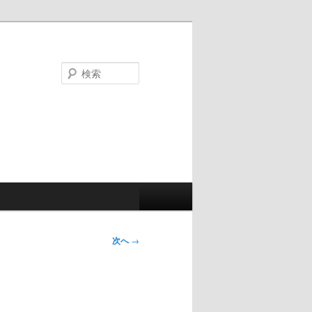
検
索
次へ
→