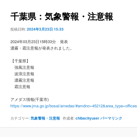
ビ
ゲ
千葉県：気象警報・注意報
ー
シ
投稿日時:
2024年3月23日 15:33
ョ
ン
2024年03月23日15時33分 発表
濃霧・霜注意報が発表されました。
【千葉県】
強風注意報
波浪注意報
濃霧注意報
霜注意報
アメダス情報(千葉市)
https://www.jma.go.jp/bosai/amedas/#amdno=45212&area_type=offic
カテゴリー:
気象警報・注意報
作成者:
chibacityuser
パーマリンク