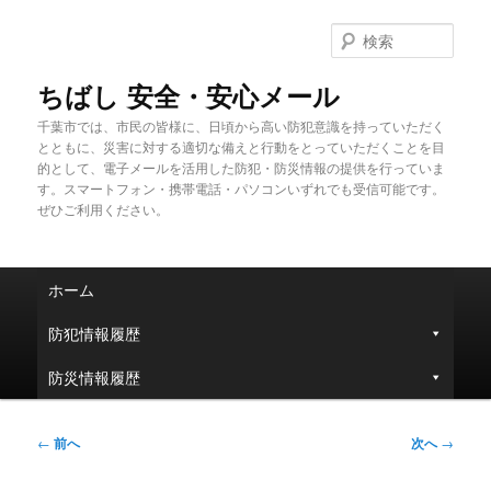
メ
イ
検
ン
索
コ
ちばし 安全・安心メール
ン
千葉市では、市民の皆様に、日頃から高い防犯意識を持っていただく
テ
とともに、災害に対する適切な備えと行動をとっていただくことを目
ン
的として、電子メールを活用した防犯・防災情報の提供を行っていま
ツ
す。スマートフォン・携帯電話・パソコンいずれでも受信可能です。
へ
ぜひご利用ください。
移
動
メ
ホーム
イ
ン
防犯情報履歴
メ
ニ
防災情報履歴
ュ
ー
投
←
前へ
次へ
→
稿
ナ