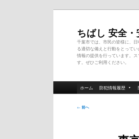
メ
イ
ン
ちばし 安全
コ
千葉市では、市民の皆様に、日
ン
る適切な備えと行動をとってい
テ
情報の提供を行っています。ス
ン
す。ぜひご利用ください。
ツ
へ
移
メ
動
ホーム
防犯情報履歴
イ
ン
投
メ
←
前へ
稿
ニ
ナ
ュ
ビ
ー
ゲ