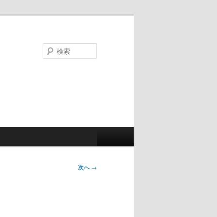
検
索
次へ
→