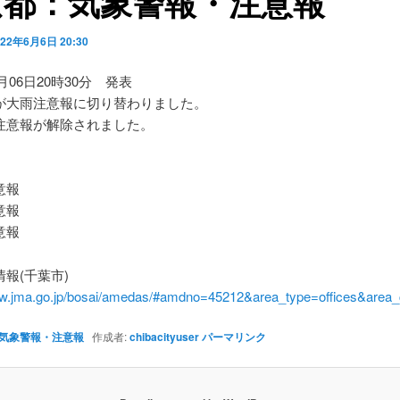
京都：気象警報・注意報
022年6月6日 20:30
6月06日20時30分 発表
が大雨注意報に切り替わりました。
注意報が解除されました。
】
意報
意報
意報
報(千葉市)
ww.jma.go.jp/bosai/amedas/#amdno=45212&area_type=offices&are
気象警報・注意報
作成者:
chibacityuser
パーマリンク