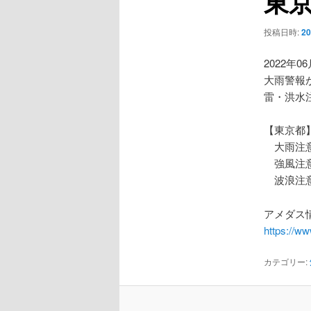
東
ー
シ
投稿日時:
2
ョ
ン
2022年0
大雨警報
雷・洪水
【東京都
大雨注
強風注
波浪注
アメダス情
https://w
カテゴリー: