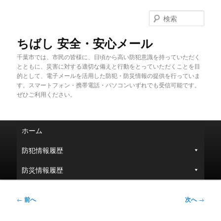
メ
イ
検
ン
索
コ
ちばし 安全・安心メール
ン
千葉市では、市民の皆様に、日頃から高い防犯意識を持っていただく
テ
とともに、災害に対する適切な備えと行動をとっていただくことを目
ン
的として、電子メールを活用した防犯・防災情報の提供を行っていま
ツ
す。スマートフォン・携帯電話・パソコンいずれでも受信可能です。
へ
ぜひご利用ください。
移
動
メ
ホーム
イ
ン
防犯情報履歴
メ
ニ
防災情報履歴
ュ
ー
投
←
前へ
次へ
→
稿
ナ