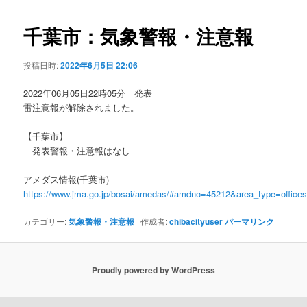
ビ
ゲ
千葉市：気象警報・注意報
ー
シ
投稿日時:
2022年6月5日 22:06
ョ
ン
2022年06月05日22時05分 発表
雷注意報が解除されました。
【千葉市】
発表警報・注意報はなし
アメダス情報(千葉市)
https://www.jma.go.jp/bosai/amedas/#amdno=45212&area_type=offic
カテゴリー:
気象警報・注意報
作成者:
chibacityuser
パーマリンク
Proudly powered by WordPress