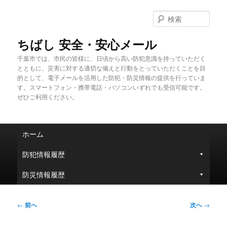
メ
イ
検
ン
索
コ
ちばし 安全・安心メール
ン
千葉市では、市民の皆様に、日頃から高い防犯意識を持っていただく
テ
とともに、災害に対する適切な備えと行動をとっていただくことを目
ン
的として、電子メールを活用した防犯・防災情報の提供を行っていま
ツ
す。スマートフォン・携帯電話・パソコンいずれでも受信可能です。
へ
ぜひご利用ください。
移
動
メ
ホーム
イ
ン
防犯情報履歴
メ
ニ
防災情報履歴
ュ
ー
投
←
前へ
次へ
→
稿
ナ