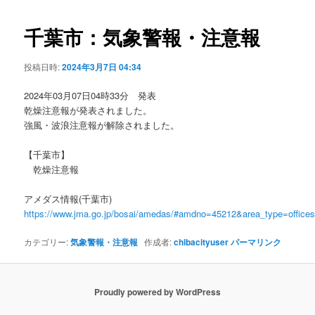
ビ
ゲ
千葉市：気象警報・注意報
ー
シ
投稿日時:
2024年3月7日 04:34
ョ
ン
2024年03月07日04時33分 発表
乾燥注意報が発表されました。
強風・波浪注意報が解除されました。
【千葉市】
乾燥注意報
アメダス情報(千葉市)
https://www.jma.go.jp/bosai/amedas/#amdno=45212&area_type=offic
カテゴリー:
気象警報・注意報
作成者:
chibacityuser
パーマリンク
Proudly powered by WordPress