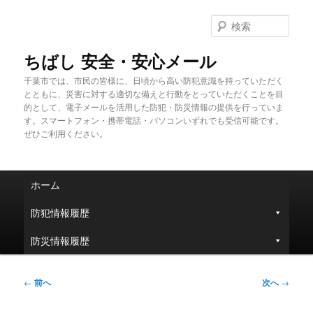
メ
イ
検
ン
索
コ
ちばし 安全・安心メール
ン
千葉市では、市民の皆様に、日頃から高い防犯意識を持っていただく
テ
とともに、災害に対する適切な備えと行動をとっていただくことを目
ン
的として、電子メールを活用した防犯・防災情報の提供を行っていま
ツ
す。スマートフォン・携帯電話・パソコンいずれでも受信可能です。
へ
ぜひご利用ください。
移
動
メ
ホーム
イ
ン
防犯情報履歴
メ
ニ
防災情報履歴
ュ
ー
投
←
前へ
次へ
→
稿
ナ