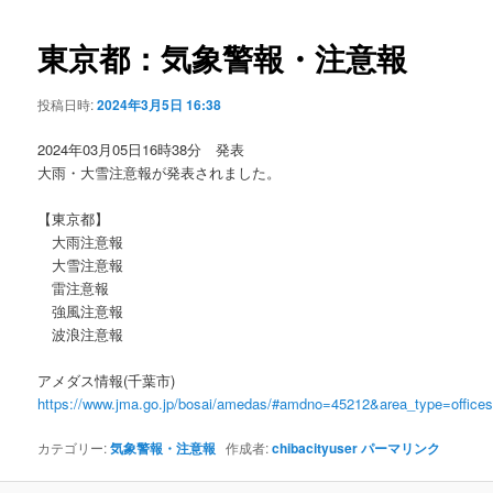
ビ
ゲ
東京都：気象警報・注意報
ー
シ
投稿日時:
2024年3月5日 16:38
ョ
ン
2024年03月05日16時38分 発表
大雨・大雪注意報が発表されました。
【東京都】
大雨注意報
大雪注意報
雷注意報
強風注意報
波浪注意報
アメダス情報(千葉市)
https://www.jma.go.jp/bosai/amedas/#amdno=45212&area_type=offic
カテゴリー:
気象警報・注意報
作成者:
chibacityuser
パーマリンク