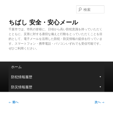
メ
イ
検
ン
索
コ
ちばし 安全・安心メール
ン
千葉市では、市民の皆様に、日頃から高い防犯意識を持っていただく
テ
とともに、災害に対する適切な備えと行動をとっていただくことを目
ン
的として、電子メールを活用した防犯・防災情報の提供を行っていま
ツ
す。スマートフォン・携帯電話・パソコンいずれでも受信可能です。
へ
ぜひご利用ください。
移
動
メ
ホーム
イ
ン
防犯情報履歴
メ
ニ
防災情報履歴
ュ
ー
投
←
前へ
次へ
→
稿
ナ