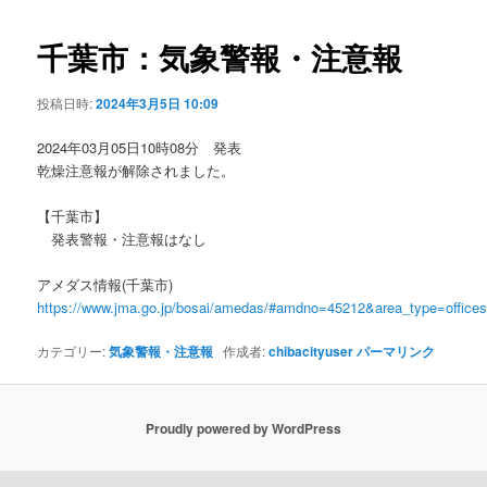
ビ
ゲ
千葉市：気象警報・注意報
ー
シ
投稿日時:
2024年3月5日 10:09
ョ
ン
2024年03月05日10時08分 発表
乾燥注意報が解除されました。
【千葉市】
発表警報・注意報はなし
アメダス情報(千葉市)
https://www.jma.go.jp/bosai/amedas/#amdno=45212&area_type=offic
カテゴリー:
気象警報・注意報
作成者:
chibacityuser
パーマリンク
Proudly powered by WordPress