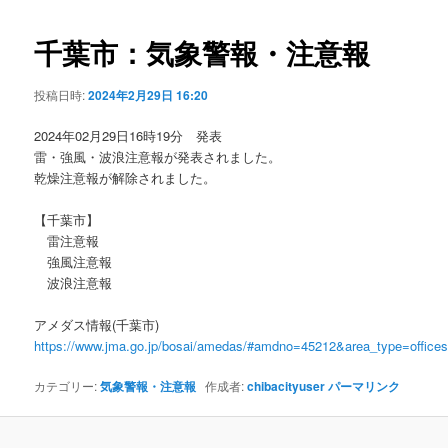
ビ
ゲ
千葉市：気象警報・注意報
ー
シ
投稿日時:
2024年2月29日 16:20
ョ
ン
2024年02月29日16時19分 発表
雷・強風・波浪注意報が発表されました。
乾燥注意報が解除されました。
【千葉市】
雷注意報
強風注意報
波浪注意報
アメダス情報(千葉市)
https://www.jma.go.jp/bosai/amedas/#amdno=45212&area_type=offic
カテゴリー:
気象警報・注意報
作成者:
chibacityuser
パーマリンク