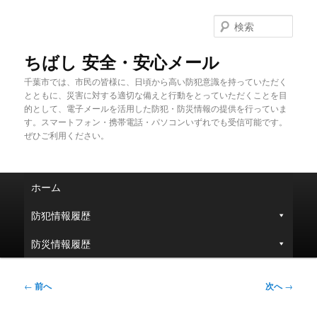
メ
イ
検
ン
索
コ
ちばし 安全・安心メール
ン
千葉市では、市民の皆様に、日頃から高い防犯意識を持っていただく
テ
とともに、災害に対する適切な備えと行動をとっていただくことを目
ン
的として、電子メールを活用した防犯・防災情報の提供を行っていま
ツ
す。スマートフォン・携帯電話・パソコンいずれでも受信可能です。
へ
ぜひご利用ください。
移
動
メ
ホーム
イ
ン
防犯情報履歴
メ
ニ
防災情報履歴
ュ
ー
投
←
前へ
次へ
→
稿
ナ