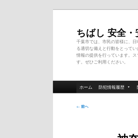
メ
イ
ン
ちばし 安全
コ
千葉市では、市民の皆様に、日
ン
る適切な備えと行動をとってい
テ
情報の提供を行っています。ス
ン
す。ぜひご利用ください。
ツ
へ
移
メ
動
ホーム
防犯情報履歴
イ
ン
投
メ
←
前へ
稿
ニ
ナ
ュ
ビ
ー
ゲ