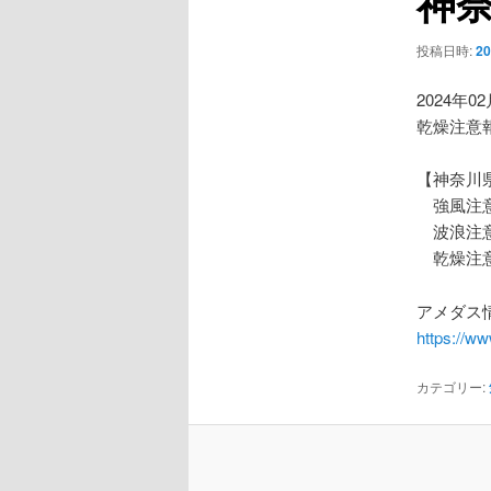
神
ー
シ
投稿日時:
2
ョ
ン
2024年0
乾燥注意
【神奈川
強風注
波浪注
乾燥注
アメダス情
https://w
カテゴリー: