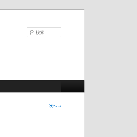
検
索
次へ
→