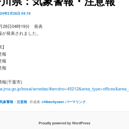
奈川県：気象警報・注意報
024年2月28日 04:19
2月28日04時19分 発表
報が発表されました。
県】
意報
意報
意報
報(千葉市)
ww.jma.go.jp/bosai/amedas/#amdno=45212&area_type=offices&are
気象警報・注意報
作成者:
chibacityuser
パーマリンク
Proudly powered by WordPress