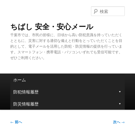
メ
イ
検
ン
索
コ
ちばし 安全・安心メール
ン
千葉市では、市民の皆様に、日頃から高い防犯意識を持っていただく
テ
とともに、災害に対する適切な備えと行動をとっていただくことを目
ン
的として、電子メールを活用した防犯・防災情報の提供を行っていま
ツ
す。スマートフォン・携帯電話・パソコンいずれでも受信可能です。
へ
ぜひご利用ください。
移
動
メ
ホーム
イ
ン
防犯情報履歴
メ
ニ
防災情報履歴
ュ
ー
投
←
前へ
次へ
→
稿
ナ