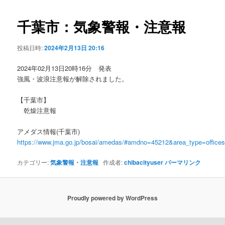
ビ
ゲ
千葉市：気象警報・注意報
ー
シ
投稿日時:
2024年2月13日 20:16
ョ
ン
2024年02月13日20時16分 発表
強風・波浪注意報が解除されました。
【千葉市】
乾燥注意報
アメダス情報(千葉市)
https://www.jma.go.jp/bosai/amedas/#amdno=45212&area_type=offic
カテゴリー:
気象警報・注意報
作成者:
chibacityuser
パーマリンク
Proudly powered by WordPress