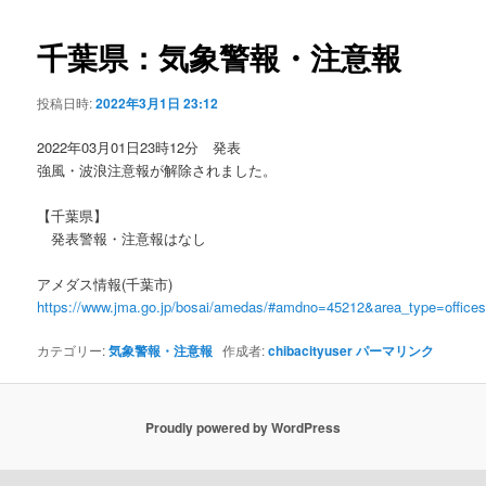
ビ
ゲ
千葉県：気象警報・注意報
ー
シ
投稿日時:
2022年3月1日 23:12
ョ
ン
2022年03月01日23時12分 発表
強風・波浪注意報が解除されました。
【千葉県】
発表警報・注意報はなし
アメダス情報(千葉市)
https://www.jma.go.jp/bosai/amedas/#amdno=45212&area_type=offic
カテゴリー:
気象警報・注意報
作成者:
chibacityuser
パーマリンク
Proudly powered by WordPress