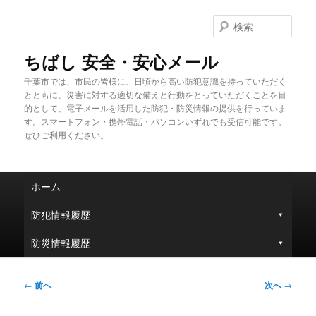
メ
イ
検
ン
索
コ
ちばし 安全・安心メール
ン
千葉市では、市民の皆様に、日頃から高い防犯意識を持っていただく
テ
とともに、災害に対する適切な備えと行動をとっていただくことを目
ン
的として、電子メールを活用した防犯・防災情報の提供を行っていま
ツ
す。スマートフォン・携帯電話・パソコンいずれでも受信可能です。
へ
ぜひご利用ください。
移
動
メ
ホーム
イ
ン
防犯情報履歴
メ
ニ
防災情報履歴
ュ
ー
投
←
前へ
次へ
→
稿
ナ