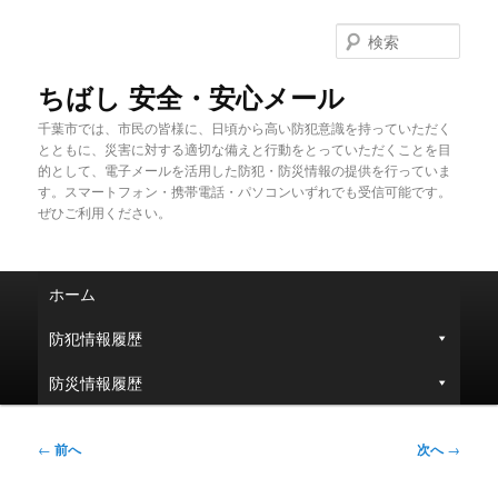
メ
イ
検
ン
索
コ
ちばし 安全・安心メール
ン
千葉市では、市民の皆様に、日頃から高い防犯意識を持っていただく
テ
とともに、災害に対する適切な備えと行動をとっていただくことを目
ン
的として、電子メールを活用した防犯・防災情報の提供を行っていま
ツ
す。スマートフォン・携帯電話・パソコンいずれでも受信可能です。
へ
ぜひご利用ください。
移
動
メ
ホーム
イ
ン
防犯情報履歴
メ
ニ
防災情報履歴
ュ
ー
投
←
前へ
次へ
→
稿
ナ