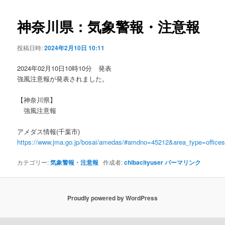
ビ
ゲ
神奈川県：気象警報・注意報
ー
シ
投稿日時:
2024年2月10日 10:11
ョ
ン
2024年02月10日10時10分 発表
強風注意報が発表されました。
【神奈川県】
強風注意報
アメダス情報(千葉市)
https://www.jma.go.jp/bosai/amedas/#amdno=45212&area_type=offic
カテゴリー:
気象警報・注意報
作成者:
chibacityuser
パーマリンク
Proudly powered by WordPress