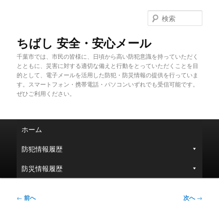
メ
イ
検
ン
索
コ
ちばし 安全・安心メール
ン
千葉市では、市民の皆様に、日頃から高い防犯意識を持っていただく
テ
とともに、災害に対する適切な備えと行動をとっていただくことを目
ン
的として、電子メールを活用した防犯・防災情報の提供を行っていま
ツ
す。スマートフォン・携帯電話・パソコンいずれでも受信可能です。
へ
ぜひご利用ください。
移
動
メ
ホーム
イ
ン
防犯情報履歴
メ
ニ
防災情報履歴
ュ
ー
投
←
前へ
次へ
→
稿
ナ