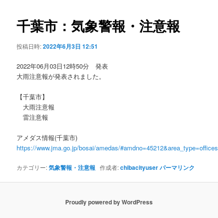
ビ
ゲ
千葉市：気象警報・注意報
ー
シ
投稿日時:
2022年6月3日 12:51
ョ
ン
2022年06月03日12時50分 発表
大雨注意報が発表されました。
【千葉市】
大雨注意報
雷注意報
アメダス情報(千葉市)
https://www.jma.go.jp/bosai/amedas/#amdno=45212&area_type=offic
カテゴリー:
気象警報・注意報
作成者:
chibacityuser
パーマリンク
Proudly powered by WordPress