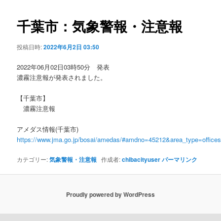
ビ
ゲ
千葉市：気象警報・注意報
ー
シ
投稿日時:
2022年6月2日 03:50
ョ
ン
2022年06月02日03時50分 発表
濃霧注意報が発表されました。
【千葉市】
濃霧注意報
アメダス情報(千葉市)
https://www.jma.go.jp/bosai/amedas/#amdno=45212&area_type=offic
カテゴリー:
気象警報・注意報
作成者:
chibacityuser
パーマリンク
Proudly powered by WordPress