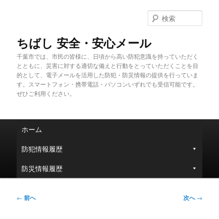
メ
イ
検
ン
索
コ
ちばし 安全・安心メール
ン
千葉市では、市民の皆様に、日頃から高い防犯意識を持っていただく
テ
とともに、災害に対する適切な備えと行動をとっていただくことを目
ン
的として、電子メールを活用した防犯・防災情報の提供を行っていま
ツ
す。スマートフォン・携帯電話・パソコンいずれでも受信可能です。
へ
ぜひご利用ください。
移
動
メ
ホーム
イ
ン
防犯情報履歴
メ
ニ
防災情報履歴
ュ
ー
投
←
前へ
次へ
→
稿
ナ