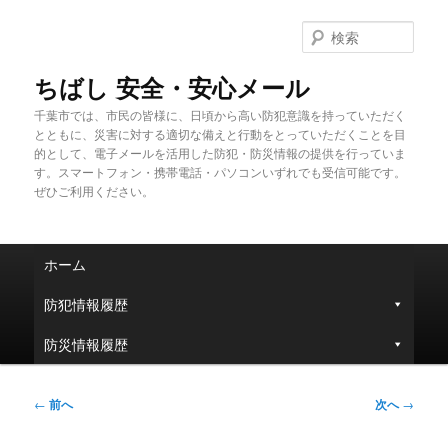
メ
イ
検
ン
索
コ
ちばし 安全・安心メール
ン
千葉市では、市民の皆様に、日頃から高い防犯意識を持っていただく
テ
とともに、災害に対する適切な備えと行動をとっていただくことを目
ン
的として、電子メールを活用した防犯・防災情報の提供を行っていま
ツ
す。スマートフォン・携帯電話・パソコンいずれでも受信可能です。
へ
ぜひご利用ください。
移
動
メ
ホーム
イ
ン
防犯情報履歴
メ
ニ
防災情報履歴
ュ
ー
投
←
前へ
次へ
→
稿
ナ