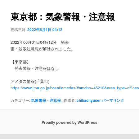
ビ
ゲ
東京都：気象警報・注意報
ー
シ
投稿日時:
2022年6月1日 04:12
ョ
ン
2022年06月01日04時12分 発表
雷・波浪注意報が解除されました。
【東京都】
発表警報・注意報はなし
アメダス情報(千葉市)
https://www.jma.go.jp/bosai/amedas/#amdno=45212&area_type=offic
カテゴリー:
気象警報・注意報
作成者:
chibacityuser
パーマリンク
Proudly powered by WordPress