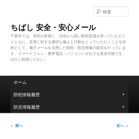
メ
イ
検
ン
索
コ
ちばし 安全・安心メール
ン
千葉市では、市民の皆様に、日頃から高い防犯意識を持っていただく
テ
とともに、災害に対する適切な備えと行動をとっていただくことを目
ン
的として、電子メールを活用した防犯・防災情報の提供を行っていま
ツ
す。スマートフォン・携帯電話・パソコンいずれでも受信可能です。
へ
ぜひご利用ください。
移
動
メ
ホーム
イ
ン
防犯情報履歴
メ
ニ
防災情報履歴
ュ
ー
投
←
前へ
次へ
→
稿
ナ