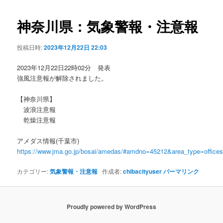
ビ
ゲ
神奈川県：気象警報・注意報
ー
シ
投稿日時:
2023年12月22日 22:03
ョ
ン
2023年12月22日22時02分 発表
強風注意報が解除されました。
【神奈川県】
波浪注意報
乾燥注意報
アメダス情報(千葉市)
https://www.jma.go.jp/bosai/amedas/#amdno=45212&area_type=offic
カテゴリー:
気象警報・注意報
作成者:
chibacityuser
パーマリンク
Proudly powered by WordPress