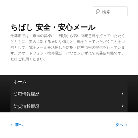
メ
イ
検
ン
索
コ
ちばし 安全・安心メール
ン
千葉市では、市民の皆様に、日頃から高い防犯意識を持っていただく
テ
とともに、災害に対する適切な備えと行動をとっていただくことを目
ン
的として、電子メールを活用した防犯・防災情報の提供を行っていま
ツ
す。スマートフォン・携帯電話・パソコンいずれでも受信可能です。
へ
ぜひご利用ください。
移
動
メ
ホーム
イ
ン
防犯情報履歴
メ
ニ
防災情報履歴
ュ
ー
投
←
前へ
次へ
→
稿
ナ