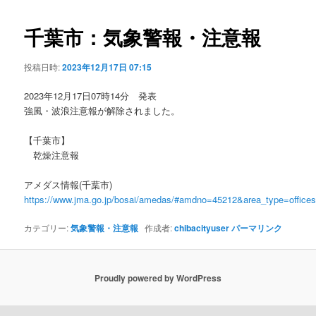
ビ
ゲ
千葉市：気象警報・注意報
ー
シ
投稿日時:
2023年12月17日 07:15
ョ
ン
2023年12月17日07時14分 発表
強風・波浪注意報が解除されました。
【千葉市】
乾燥注意報
アメダス情報(千葉市)
https://www.jma.go.jp/bosai/amedas/#amdno=45212&area_type=offic
カテゴリー:
気象警報・注意報
作成者:
chibacityuser
パーマリンク
Proudly powered by WordPress