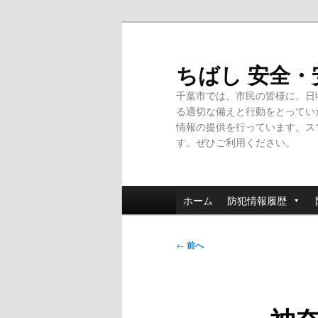
メ
イ
ン
ちばし 安全
コ
千葉市では、市民の皆様に、日
ン
る適切な備えと行動をとってい
テ
情報の提供を行っています。ス
ン
す。ぜひご利用ください。
ツ
へ
移
メ
動
ホーム
防犯情報履歴
イ
ン
投
メ
←
前へ
稿
ニ
ナ
ュ
ビ
ー
ゲ