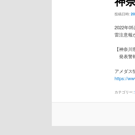
神
ー
シ
投稿日時:
2
ョ
ン
2022年0
雷注意報
【神奈川
発表警報
アメダス情
https://w
カテゴリー: