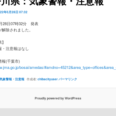
奈川県：気象警報・注意報
022年5月28日 07:32
5月28日07時32分 発表
が解除されました。
県】
・注意報はなし
報(千葉市)
ww.jma.go.jp/bosai/amedas/#amdno=45212&area_type=offices&are
気象警報・注意報
作成者:
chibacityuser
パーマリンク
Proudly powered by WordPress