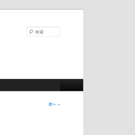
検
索
次へ
→