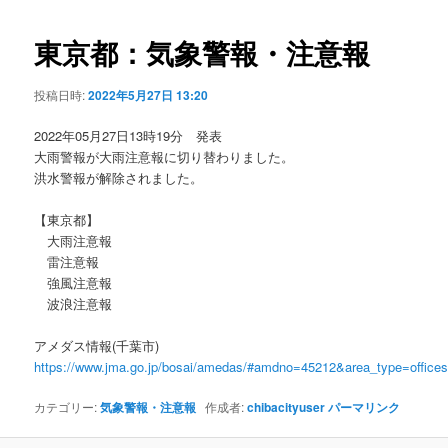
ビ
ゲ
東京都：気象警報・注意報
ー
シ
投稿日時:
2022年5月27日 13:20
ョ
ン
2022年05月27日13時19分 発表
大雨警報が大雨注意報に切り替わりました。
洪水警報が解除されました。
【東京都】
大雨注意報
雷注意報
強風注意報
波浪注意報
アメダス情報(千葉市)
https://www.jma.go.jp/bosai/amedas/#amdno=45212&area_type=offic
カテゴリー:
気象警報・注意報
作成者:
chibacityuser
パーマリンク