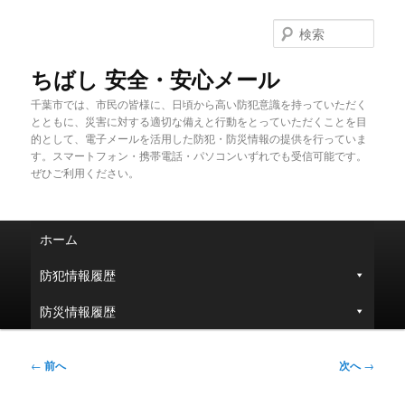
メ
イ
検
ン
索
コ
ちばし 安全・安心メール
ン
千葉市では、市民の皆様に、日頃から高い防犯意識を持っていただく
テ
とともに、災害に対する適切な備えと行動をとっていただくことを目
ン
的として、電子メールを活用した防犯・防災情報の提供を行っていま
ツ
す。スマートフォン・携帯電話・パソコンいずれでも受信可能です。
へ
ぜひご利用ください。
移
動
メ
ホーム
イ
ン
防犯情報履歴
メ
ニ
防災情報履歴
ュ
ー
投
←
前へ
次へ
→
稿
ナ