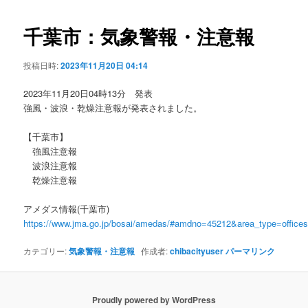
ビ
ゲ
千葉市：気象警報・注意報
ー
シ
投稿日時:
2023年11月20日 04:14
ョ
ン
2023年11月20日04時13分 発表
強風・波浪・乾燥注意報が発表されました。
【千葉市】
強風注意報
波浪注意報
乾燥注意報
アメダス情報(千葉市)
https://www.jma.go.jp/bosai/amedas/#amdno=45212&area_type=offic
カテゴリー:
気象警報・注意報
作成者:
chibacityuser
パーマリンク
Proudly powered by WordPress