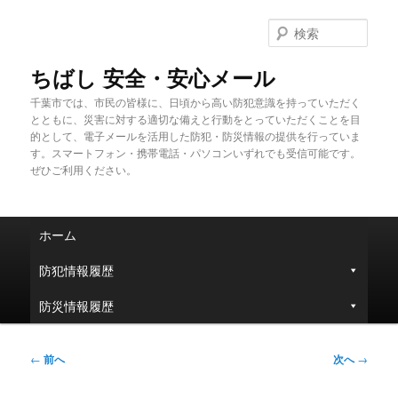
メ
イ
検
ン
索
コ
ちばし 安全・安心メール
ン
千葉市では、市民の皆様に、日頃から高い防犯意識を持っていただく
テ
とともに、災害に対する適切な備えと行動をとっていただくことを目
ン
的として、電子メールを活用した防犯・防災情報の提供を行っていま
ツ
す。スマートフォン・携帯電話・パソコンいずれでも受信可能です。
へ
ぜひご利用ください。
移
動
メ
ホーム
イ
ン
防犯情報履歴
メ
ニ
防災情報履歴
ュ
ー
投
←
前へ
次へ
→
稿
ナ