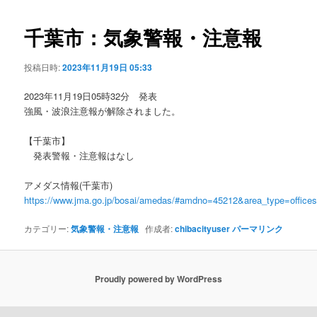
ビ
ゲ
千葉市：気象警報・注意報
ー
シ
投稿日時:
2023年11月19日 05:33
ョ
ン
2023年11月19日05時32分 発表
強風・波浪注意報が解除されました。
【千葉市】
発表警報・注意報はなし
アメダス情報(千葉市)
https://www.jma.go.jp/bosai/amedas/#amdno=45212&area_type=offic
カテゴリー:
気象警報・注意報
作成者:
chibacityuser
パーマリンク
Proudly powered by WordPress