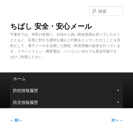
メ
イ
検
ン
索
コ
ちばし 安全・安心メール
ン
千葉市では、市民の皆様に、日頃から高い防犯意識を持っていただく
テ
とともに、災害に対する適切な備えと行動をとっていただくことを目
ン
的として、電子メールを活用した防犯・防災情報の提供を行っていま
ツ
す。スマートフォン・携帯電話・パソコンいずれでも受信可能です。
へ
ぜひご利用ください。
移
動
メ
ホーム
イ
ン
防犯情報履歴
メ
ニ
防災情報履歴
ュ
ー
投
←
前へ
次へ
→
稿
ナ