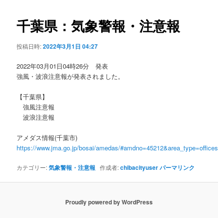
ビ
ゲ
千葉県：気象警報・注意報
ー
シ
投稿日時:
2022年3月1日 04:27
ョ
ン
2022年03月01日04時26分 発表
強風・波浪注意報が発表されました。
【千葉県】
強風注意報
波浪注意報
アメダス情報(千葉市)
https://www.jma.go.jp/bosai/amedas/#amdno=45212&area_type=offic
カテゴリー:
気象警報・注意報
作成者:
chibacityuser
パーマリンク
Proudly powered by WordPress