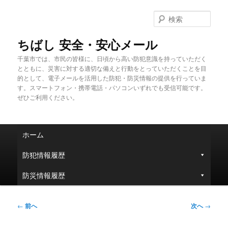
メ
イ
検
ン
索
コ
ちばし 安全・安心メール
ン
千葉市では、市民の皆様に、日頃から高い防犯意識を持っていただく
テ
とともに、災害に対する適切な備えと行動をとっていただくことを目
ン
的として、電子メールを活用した防犯・防災情報の提供を行っていま
ツ
す。スマートフォン・携帯電話・パソコンいずれでも受信可能です。
へ
ぜひご利用ください。
移
動
メ
ホーム
イ
ン
防犯情報履歴
メ
ニ
防災情報履歴
ュ
ー
投
←
前へ
次へ
→
稿
ナ