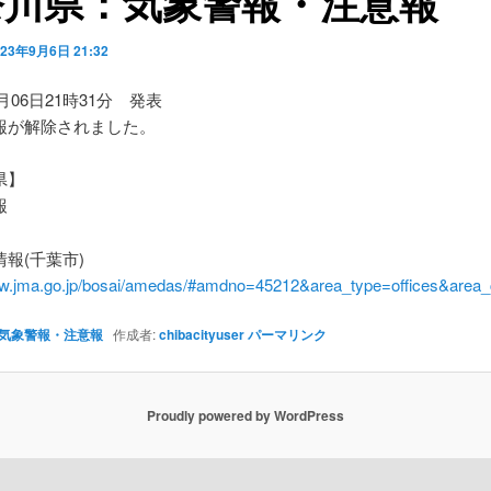
奈川県：気象警報・注意報
023年9月6日 21:32
9月06日21時31分 発表
報が解除されました。
県】
報
報(千葉市)
ww.jma.go.jp/bosai/amedas/#amdno=45212&area_type=offices&are
気象警報・注意報
作成者:
chibacityuser
パーマリンク
Proudly powered by WordPress