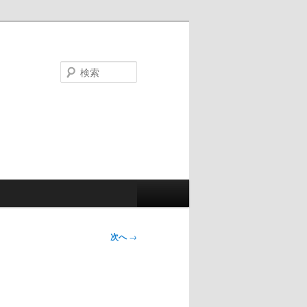
検
索
次へ
→