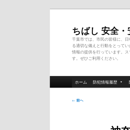
メ
イ
ン
ちばし 安全
コ
千葉市では、市民の皆様に、日
ン
る適切な備えと行動をとってい
テ
情報の提供を行っています。ス
ン
す。ぜひご利用ください。
ツ
へ
移
メ
動
ホーム
防犯情報履歴
イ
ン
投
メ
←
前へ
稿
ニ
ナ
ュ
ビ
ー
ゲ