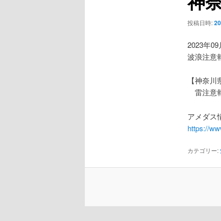
神
ー
シ
投稿日時:
2
ョ
ン
2023年0
波浪注意
【神奈川
雷注意
アメダス情
https://w
カテゴリー: