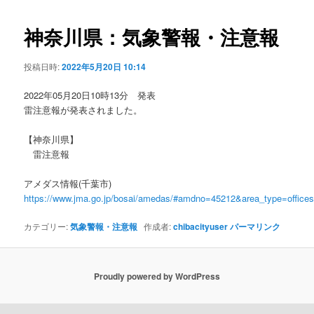
ビ
ゲ
神奈川県：気象警報・注意報
ー
シ
投稿日時:
2022年5月20日 10:14
ョ
ン
2022年05月20日10時13分 発表
雷注意報が発表されました。
【神奈川県】
雷注意報
アメダス情報(千葉市)
https://www.jma.go.jp/bosai/amedas/#amdno=45212&area_type=offic
カテゴリー:
気象警報・注意報
作成者:
chibacityuser
パーマリンク
Proudly powered by WordPress