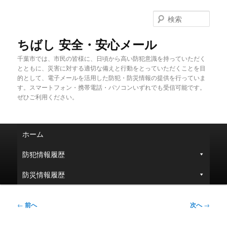
メ
イ
検
ン
索
コ
ちばし 安全・安心メール
ン
千葉市では、市民の皆様に、日頃から高い防犯意識を持っていただく
テ
とともに、災害に対する適切な備えと行動をとっていただくことを目
ン
的として、電子メールを活用した防犯・防災情報の提供を行っていま
ツ
す。スマートフォン・携帯電話・パソコンいずれでも受信可能です。
へ
ぜひご利用ください。
移
動
メ
ホーム
イ
ン
防犯情報履歴
メ
ニ
防災情報履歴
ュ
ー
投
←
前へ
次へ
→
稿
ナ