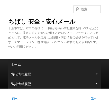
メ
イ
検
ン
索
コ
ちばし 安全・安心メール
ン
千葉市では、市民の皆様に、日頃から高い防犯意識を持っていただく
テ
とともに、災害に対する適切な備えと行動をとっていただくことを目
ン
的として、電子メールを活用した防犯・防災情報の提供を行っていま
ツ
す。スマートフォン・携帯電話・パソコンいずれでも受信可能です。
へ
ぜひご利用ください。
移
動
メ
ホーム
イ
ン
防犯情報履歴
メ
ニ
防災情報履歴
ュ
ー
投
←
前へ
次へ
→
稿
ナ