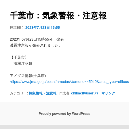
ビ
ゲ
千葉市：気象警報・注意報
ー
シ
投稿日時:
2023年7月23日 15:55
ョ
ン
2023年07月23日15時55分 発表
濃霧注意報が発表されました。
【千葉市】
濃霧注意報
アメダス情報(千葉市)
https://www.jma.go.jp/bosai/amedas/#amdno=45212&area_type=offic
カテゴリー:
気象警報・注意報
作成者:
chibacityuser
パーマリンク
Proudly powered by WordPress