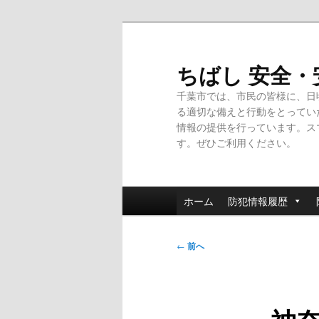
メ
イ
ン
ちばし 安全
コ
千葉市では、市民の皆様に、日
ン
る適切な備えと行動をとってい
テ
情報の提供を行っています。ス
ン
す。ぜひご利用ください。
ツ
へ
移
メ
動
ホーム
防犯情報履歴
イ
ン
投
メ
←
前へ
稿
ニ
ナ
ュ
ビ
ー
ゲ