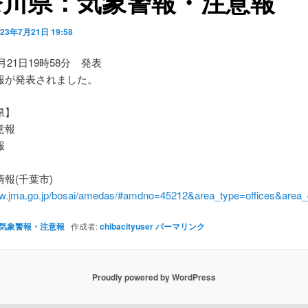
奈川県：気象警報・注意報
023年7月21日 19:58
7月21日19時58分 発表
報が発表されました。
県】
意報
報
報(千葉市)
ww.jma.go.jp/bosai/amedas/#amdno=45212&area_type=offices&are
気象警報・注意報
作成者:
chibacityuser
パーマリンク
Proudly powered by WordPress