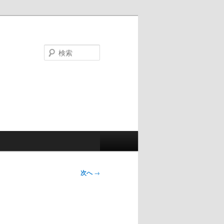
検
索
次へ
→