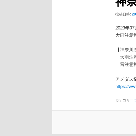
神
ー
シ
投稿日時:
2
ョ
ン
2023年0
大雨注意
【神奈川
大雨注
雷注意
アメダス情
https://w
カテゴリー: