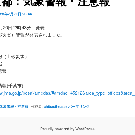
京都：気象警報・注意報
023年7月20日 23:44
7月20日23時43分 発表
砂災害）警報が発表されました。
】
（土砂災害）
報
意報
報(千葉市)
ww.jma.go.jp/bosai/amedas/#amdno=45212&area_type=offices&are
気象警報・注意報
作成者:
chibacityuser
パーマリンク
Proudly powered by WordPress