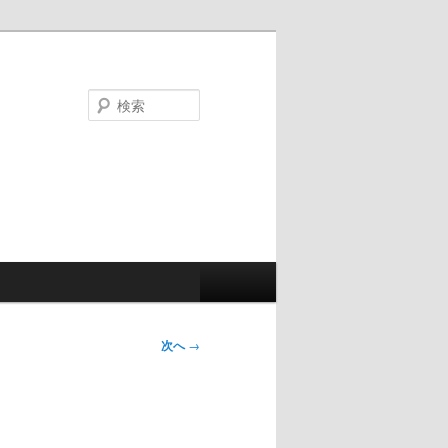
検
索
次へ
→