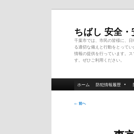
メ
イ
ン
ちばし 安全
コ
千葉市では、市民の皆様に、日
ン
る適切な備えと行動をとってい
テ
情報の提供を行っています。ス
ン
す。ぜひご利用ください。
ツ
へ
移
メ
動
ホーム
防犯情報履歴
イ
ン
投
メ
←
前へ
稿
ニ
ナ
ュ
ビ
ー
ゲ