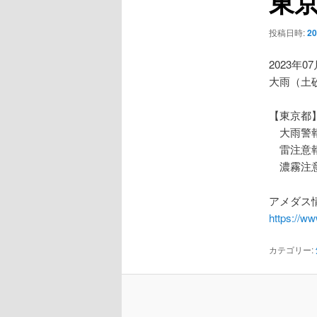
東
ー
シ
投稿日時:
2
ョ
ン
2023年0
大雨（土
【東京都
大雨警報
雷注意
濃霧注
アメダス情
https://w
カテゴリー: