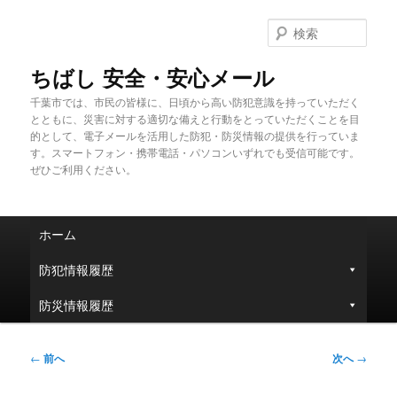
メ
イ
検
ン
索
コ
ちばし 安全・安心メール
ン
千葉市では、市民の皆様に、日頃から高い防犯意識を持っていただく
テ
とともに、災害に対する適切な備えと行動をとっていただくことを目
ン
的として、電子メールを活用した防犯・防災情報の提供を行っていま
ツ
す。スマートフォン・携帯電話・パソコンいずれでも受信可能です。
へ
ぜひご利用ください。
移
動
メ
ホーム
イ
ン
防犯情報履歴
メ
ニ
防災情報履歴
ュ
ー
投
←
前へ
次へ
→
稿
ナ