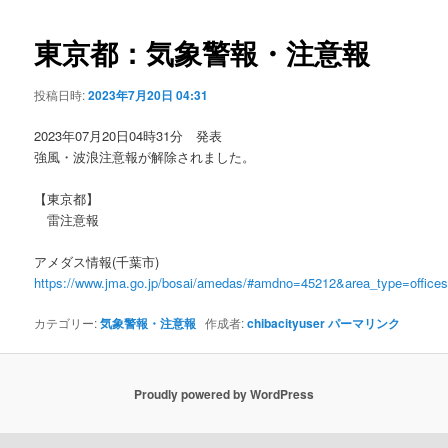
ビ
ゲ
東京都：気象警報・注意報
ー
シ
投稿日時:
2023年7月20日 04:31
ョ
ン
2023年07月20日04時31分 発表
強風・波浪注意報が解除されました。
【東京都】
雷注意報
アメダス情報(千葉市)
https://www.jma.go.jp/bosai/amedas/#amdno=45212&area_type=offic
カテゴリー:
気象警報・注意報
作成者:
chibacityuser
パーマリンク
Proudly powered by WordPress