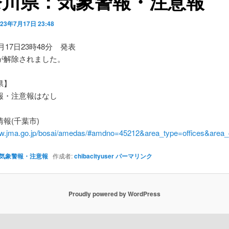
奈川県：気象警報・注意報
023年7月17日 23:48
7月17日23時48分 発表
が解除されました。
県】
・注意報はなし
報(千葉市)
ww.jma.go.jp/bosai/amedas/#amdno=45212&area_type=offices&are
気象警報・注意報
作成者:
chibacityuser
パーマリンク
Proudly powered by WordPress