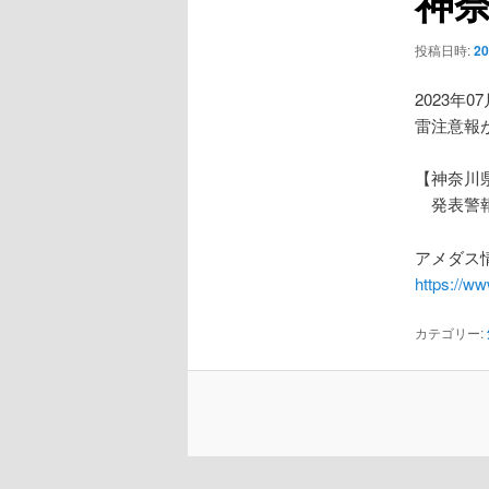
神
ー
シ
投稿日時:
2
ョ
ン
2023年0
雷注意報
【神奈川
発表警報
アメダス情
https://w
カテゴリー: