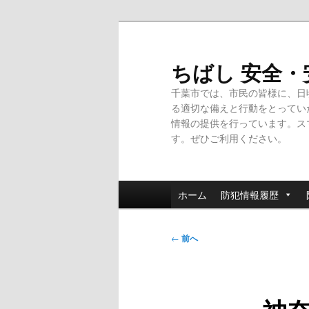
メ
イ
ン
ちばし 安全
コ
千葉市では、市民の皆様に、日
ン
る適切な備えと行動をとってい
テ
情報の提供を行っています。ス
ン
す。ぜひご利用ください。
ツ
へ
移
メ
動
ホーム
防犯情報履歴
イ
ン
投
メ
←
前へ
稿
ニ
ナ
ュ
ビ
ー
ゲ