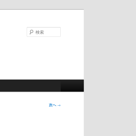
検
索
次へ
→