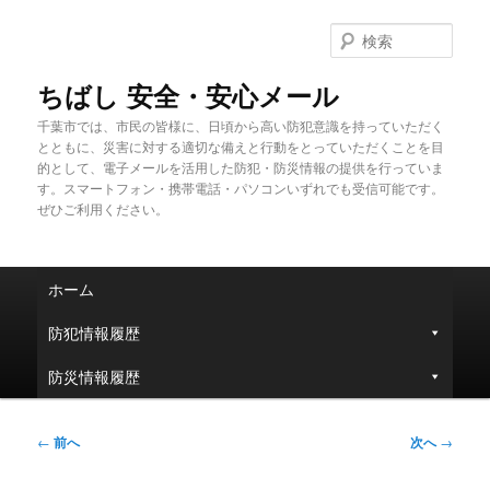
メ
イ
検
ン
索
コ
ちばし 安全・安心メール
ン
千葉市では、市民の皆様に、日頃から高い防犯意識を持っていただく
テ
とともに、災害に対する適切な備えと行動をとっていただくことを目
ン
的として、電子メールを活用した防犯・防災情報の提供を行っていま
ツ
す。スマートフォン・携帯電話・パソコンいずれでも受信可能です。
へ
ぜひご利用ください。
移
動
メ
ホーム
イ
ン
防犯情報履歴
メ
ニ
防災情報履歴
ュ
ー
投
←
前へ
次へ
→
稿
ナ