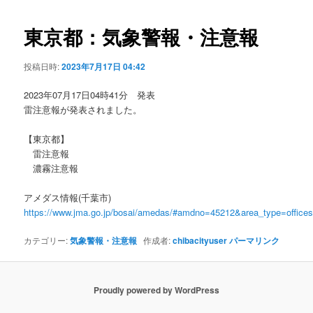
ビ
ゲ
東京都：気象警報・注意報
ー
シ
投稿日時:
2023年7月17日 04:42
ョ
ン
2023年07月17日04時41分 発表
雷注意報が発表されました。
【東京都】
雷注意報
濃霧注意報
アメダス情報(千葉市)
https://www.jma.go.jp/bosai/amedas/#amdno=45212&area_type=offic
カテゴリー:
気象警報・注意報
作成者:
chibacityuser
パーマリンク
Proudly powered by WordPress