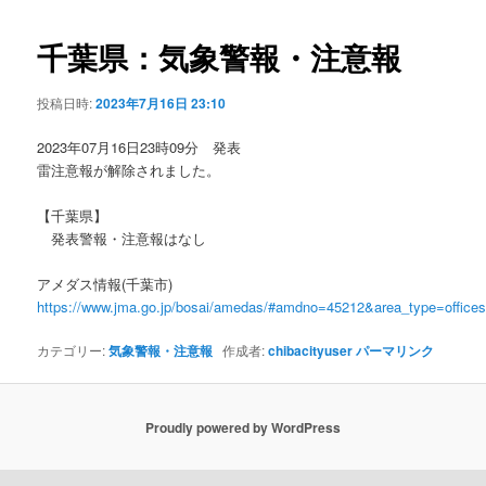
ビ
ゲ
千葉県：気象警報・注意報
ー
シ
投稿日時:
2023年7月16日 23:10
ョ
ン
2023年07月16日23時09分 発表
雷注意報が解除されました。
【千葉県】
発表警報・注意報はなし
アメダス情報(千葉市)
https://www.jma.go.jp/bosai/amedas/#amdno=45212&area_type=offic
カテゴリー:
気象警報・注意報
作成者:
chibacityuser
パーマリンク
Proudly powered by WordPress