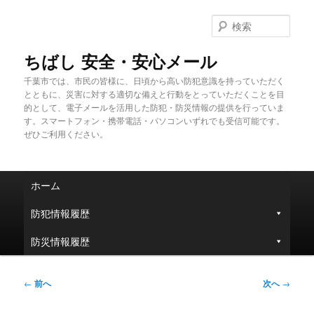
メ
イ
検
ン
索
コ
ちばし 安全・安心メール
ン
千葉市では、市民の皆様に、日頃から高い防犯意識を持っていただく
テ
とともに、災害に対する適切な備えと行動をとっていただくことを目
ン
的として、電子メールを活用した防犯・防災情報の提供を行っていま
ツ
す。スマートフォン・携帯電話・パソコンいずれでも受信可能です。
へ
ぜひご利用ください。
移
動
メ
ホーム
イ
ン
防犯情報履歴
メ
ニ
防災情報履歴
ュ
ー
投
←
前へ
次へ
→
稿
ナ