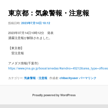
ビ
ゲ
東京都：気象警報・注意報
ー
シ
投稿日時:
2023年7月14日 10:12
ョ
ン
2023年07月14日10時12分 発表
濃霧注意報が解除されました。
【東京都】
雷注意報
アメダス情報(千葉市)
https://www.jma.go.jp/bosai/amedas/#amdno=45212&area_type=offic
カテゴリー:
気象警報・注意報
作成者:
chibacityuser
パーマリンク
Proudly powered by WordPress