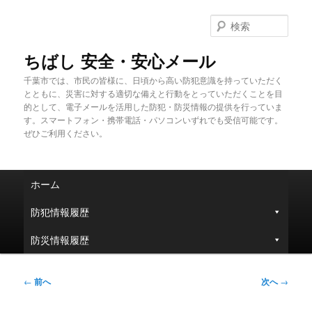
メ
イ
検
ン
索
コ
ちばし 安全・安心メール
ン
千葉市では、市民の皆様に、日頃から高い防犯意識を持っていただく
テ
とともに、災害に対する適切な備えと行動をとっていただくことを目
ン
的として、電子メールを活用した防犯・防災情報の提供を行っていま
ツ
す。スマートフォン・携帯電話・パソコンいずれでも受信可能です。
へ
ぜひご利用ください。
移
動
メ
ホーム
イ
ン
防犯情報履歴
メ
ニ
防災情報履歴
ュ
ー
投
←
前へ
次へ
→
稿
ナ