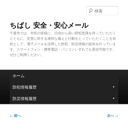
メ
イ
検
ン
索
コ
ちばし 安全・安心メール
ン
千葉市では、市民の皆様に、日頃から高い防犯意識を持っていただく
テ
とともに、災害に対する適切な備えと行動をとっていただくことを目
ン
的として、電子メールを活用した防犯・防災情報の提供を行っていま
ツ
す。スマートフォン・携帯電話・パソコンいずれでも受信可能です。
へ
ぜひご利用ください。
移
動
メ
ホーム
イ
ン
防犯情報履歴
メ
ニ
防災情報履歴
ュ
ー
投
←
前へ
次へ
→
稿
ナ