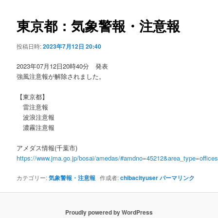
ビ
ゲ
東京都：気象警報・注意報
ー
シ
投稿日時:
2023年7月12日 20:40
ョ
ン
2023年07月12日20時40分 発表
強風注意報が解除されました。
【東京都】
雷注意報
波浪注意報
濃霧注意報
アメダス情報(千葉市)
https://www.jma.go.jp/bosai/amedas/#amdno=45212&area_type=offic
カテゴリー:
気象警報・注意報
作成者:
chibacityuser
パーマリンク
Proudly powered by WordPress