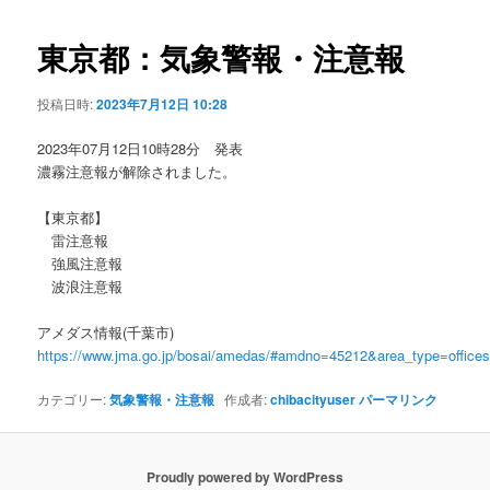
ビ
ゲ
東京都：気象警報・注意報
ー
シ
投稿日時:
2023年7月12日 10:28
ョ
ン
2023年07月12日10時28分 発表
濃霧注意報が解除されました。
【東京都】
雷注意報
強風注意報
波浪注意報
アメダス情報(千葉市)
https://www.jma.go.jp/bosai/amedas/#amdno=45212&area_type=offic
カテゴリー:
気象警報・注意報
作成者:
chibacityuser
パーマリンク
Proudly powered by WordPress