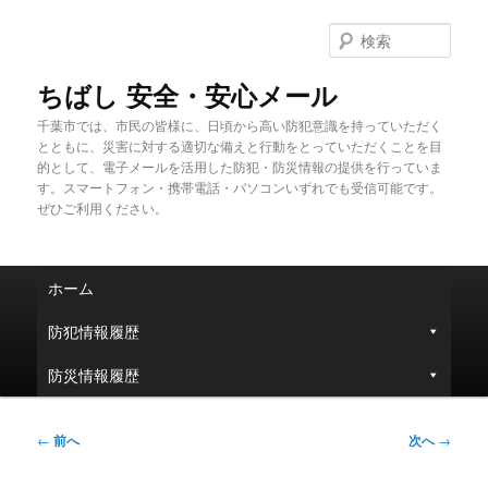
メ
イ
検
ン
索
コ
ちばし 安全・安心メール
ン
千葉市では、市民の皆様に、日頃から高い防犯意識を持っていただく
テ
とともに、災害に対する適切な備えと行動をとっていただくことを目
ン
的として、電子メールを活用した防犯・防災情報の提供を行っていま
ツ
す。スマートフォン・携帯電話・パソコンいずれでも受信可能です。
へ
ぜひご利用ください。
移
動
メ
ホーム
イ
ン
防犯情報履歴
メ
ニ
防災情報履歴
ュ
ー
投
←
前へ
次へ
→
稿
ナ