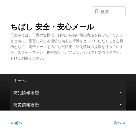
メ
イ
検
ン
索
コ
ちばし 安全・安心メール
ン
千葉市では、市民の皆様に、日頃から高い防犯意識を持っていただく
テ
とともに、災害に対する適切な備えと行動をとっていただくことを目
ン
的として、電子メールを活用した防犯・防災情報の提供を行っていま
ツ
す。スマートフォン・携帯電話・パソコンいずれでも受信可能です。
へ
ぜひご利用ください。
移
動
メ
ホーム
イ
ン
防犯情報履歴
メ
ニ
防災情報履歴
ュ
ー
投
←
前へ
次へ
→
稿
ナ