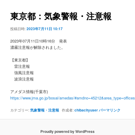
ビ
ゲ
東京都：気象警報・注意報
ー
シ
投稿日時:
2023年7月11日 10:17
ョ
ン
2023年07月11日10時16分 発表
濃霧注意報が解除されました。
【東京都】
雷注意報
強風注意報
波浪注意報
アメダス情報(千葉市)
https://www.jma.go.jp/bosai/amedas/#amdno=45212&area_type=offic
カテゴリー:
気象警報・注意報
作成者:
chibacityuser
パーマリンク
Proudly powered by WordPress