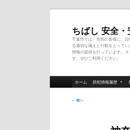
メ
イ
ン
ちばし 安全
コ
千葉市では、市民の皆様に、日
ン
る適切な備えと行動をとってい
テ
情報の提供を行っています。ス
ン
す。ぜひご利用ください。
ツ
へ
移
メ
動
ホーム
防犯情報履歴
イ
ン
投
メ
←
前へ
稿
ニ
ナ
ュ
ビ
ー
ゲ