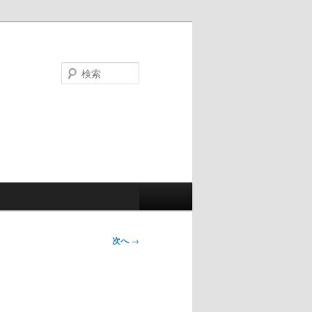
検
索
次へ
→