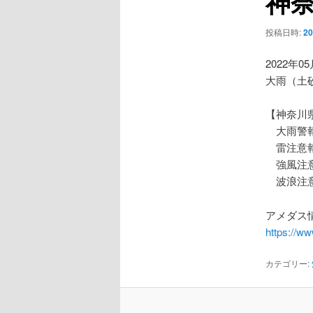
神
ー
シ
投稿日時:
2
ョ
ン
2022年0
大雨（土
【神奈川
大雨警報
雷注意
強風注
波浪注
アメダス情
https://w
カテゴリー: