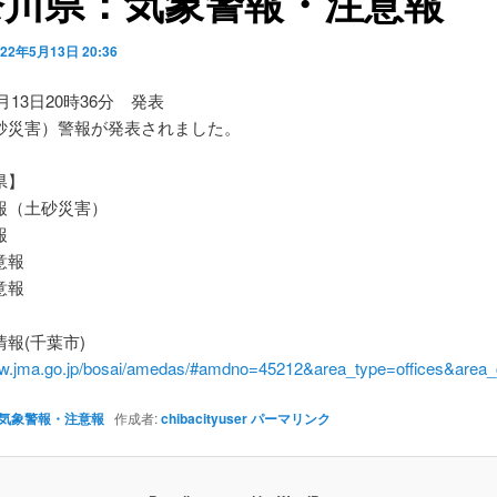
奈川県：気象警報・注意報
022年5月13日 20:36
5月13日20時36分 発表
砂災害）警報が発表されました。
県】
（土砂災害）
報
意報
意報
報(千葉市)
ww.jma.go.jp/bosai/amedas/#amdno=45212&area_type=offices&are
気象警報・注意報
作成者:
chibacityuser
パーマリンク