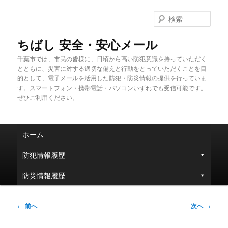
メ
イ
検
ン
索
コ
ちばし 安全・安心メール
ン
千葉市では、市民の皆様に、日頃から高い防犯意識を持っていただく
テ
とともに、災害に対する適切な備えと行動をとっていただくことを目
ン
的として、電子メールを活用した防犯・防災情報の提供を行っていま
ツ
す。スマートフォン・携帯電話・パソコンいずれでも受信可能です。
へ
ぜひご利用ください。
移
動
メ
ホーム
イ
ン
防犯情報履歴
メ
ニ
防災情報履歴
ュ
ー
投
←
前へ
次へ
→
稿
ナ