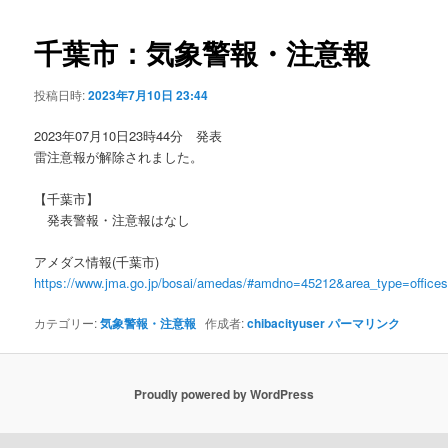
ビ
ゲ
千葉市：気象警報・注意報
ー
シ
投稿日時:
2023年7月10日 23:44
ョ
ン
2023年07月10日23時44分 発表
雷注意報が解除されました。
【千葉市】
発表警報・注意報はなし
アメダス情報(千葉市)
https://www.jma.go.jp/bosai/amedas/#amdno=45212&area_type=offic
カテゴリー:
気象警報・注意報
作成者:
chibacityuser
パーマリンク
Proudly powered by WordPress