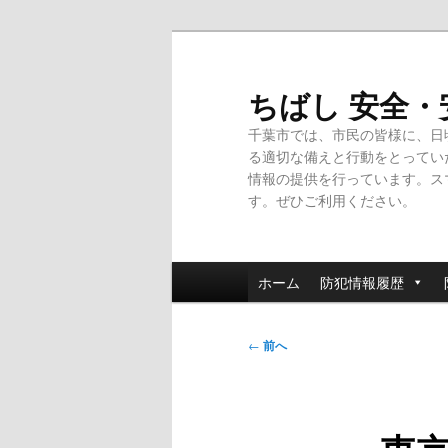
メ
イ
ン
ちばし 安全
コ
千葉市では、市民の皆様に、日
ン
る適切な備えと行動をとってい
テ
情報の提供を行っています。ス
ン
す。ぜひご利用ください。
ツ
へ
移
メ
動
ホーム
防犯情報履歴
イ
ン
投
メ
←
前へ
稿
ニ
ナ
ュ
ビ
ー
ゲ