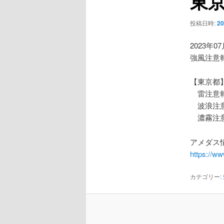
東
ー
シ
投稿日時:
2
ョ
ン
2023年0
強風注意
【東京都
雷注意
波浪注
濃霧注
アメダス情
https://w
カテゴリー: