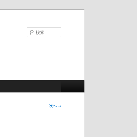
検
索
次へ
→