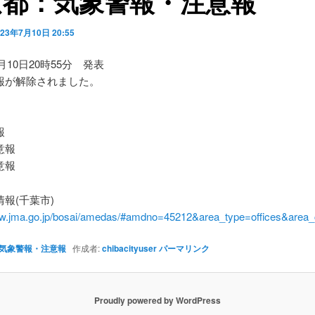
京都：気象警報・注意報
023年7月10日 20:55
7月10日20時55分 発表
報が解除されました。
】
報
意報
意報
報(千葉市)
ww.jma.go.jp/bosai/amedas/#amdno=45212&area_type=offices&are
気象警報・注意報
作成者:
chibacityuser
パーマリンク
Proudly powered by WordPress