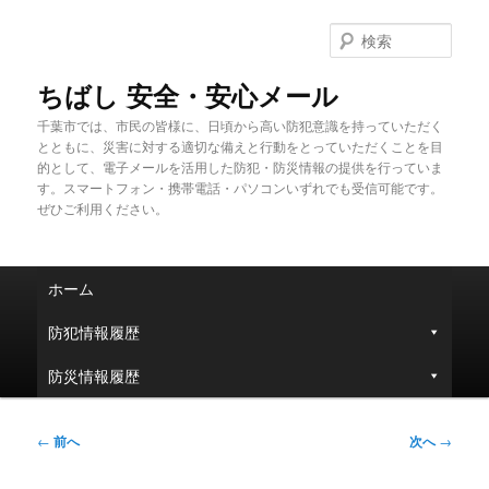
メ
イ
検
ン
索
コ
ちばし 安全・安心メール
ン
千葉市では、市民の皆様に、日頃から高い防犯意識を持っていただく
テ
とともに、災害に対する適切な備えと行動をとっていただくことを目
ン
的として、電子メールを活用した防犯・防災情報の提供を行っていま
ツ
す。スマートフォン・携帯電話・パソコンいずれでも受信可能です。
へ
ぜひご利用ください。
移
動
メ
ホーム
イ
ン
防犯情報履歴
メ
ニ
防災情報履歴
ュ
ー
投
←
前へ
次へ
→
稿
ナ