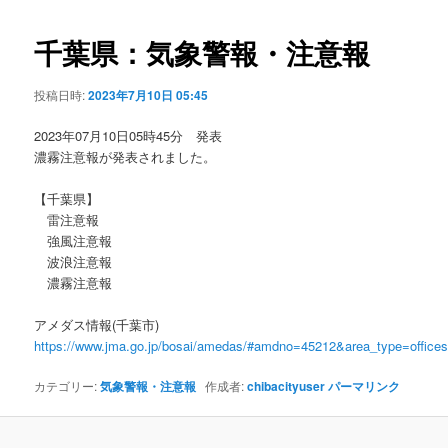
ビ
ゲ
千葉県：気象警報・注意報
ー
シ
投稿日時:
2023年7月10日 05:45
ョ
ン
2023年07月10日05時45分 発表
濃霧注意報が発表されました。
【千葉県】
雷注意報
強風注意報
波浪注意報
濃霧注意報
アメダス情報(千葉市)
https://www.jma.go.jp/bosai/amedas/#amdno=45212&area_type=offic
カテゴリー:
気象警報・注意報
作成者:
chibacityuser
パーマリンク