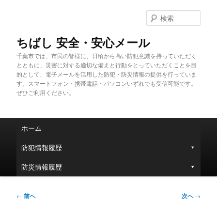
メ
イ
検
ン
索
コ
ちばし 安全・安心メール
ン
千葉市では、市民の皆様に、日頃から高い防犯意識を持っていただく
テ
とともに、災害に対する適切な備えと行動をとっていただくことを目
ン
的として、電子メールを活用した防犯・防災情報の提供を行っていま
ツ
す。スマートフォン・携帯電話・パソコンいずれでも受信可能です。
へ
ぜひご利用ください。
移
動
メ
ホーム
イ
ン
防犯情報履歴
メ
ニ
防災情報履歴
ュ
ー
投
←
前へ
次へ
→
稿
ナ