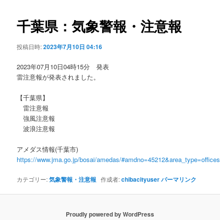
ビ
ゲ
千葉県：気象警報・注意報
ー
シ
投稿日時:
2023年7月10日 04:16
ョ
ン
2023年07月10日04時15分 発表
雷注意報が発表されました。
【千葉県】
雷注意報
強風注意報
波浪注意報
アメダス情報(千葉市)
https://www.jma.go.jp/bosai/amedas/#amdno=45212&area_type=offic
カテゴリー:
気象警報・注意報
作成者:
chibacityuser
パーマリンク
Proudly powered by WordPress