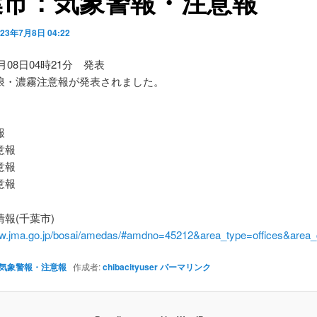
葉市：気象警報・注意報
023年7月8日 04:22
7月08日04時21分 発表
浪・濃霧注意報が発表されました。
】
報
意報
意報
意報
報(千葉市)
ww.jma.go.jp/bosai/amedas/#amdno=45212&area_type=offices&are
気象警報・注意報
作成者:
chibacityuser
パーマリンク