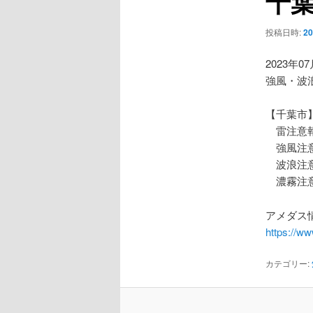
千
ー
シ
投稿日時:
2
ョ
ン
2023年0
強風・波
【千葉市
雷注意
強風注
波浪注
濃霧注
アメダス情
https://w
カテゴリー: