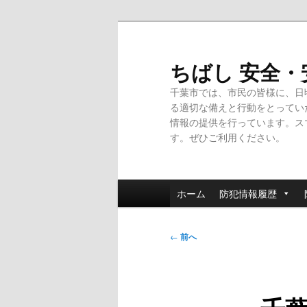
メ
イ
ン
ちばし 安全
コ
千葉市では、市民の皆様に、日
ン
る適切な備えと行動をとってい
テ
情報の提供を行っています。ス
ン
す。ぜひご利用ください。
ツ
へ
移
メ
動
ホーム
防犯情報履歴
イ
ン
投
メ
←
前へ
稿
ニ
ナ
ュ
ビ
ー
ゲ