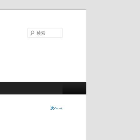
検
索
次へ
→