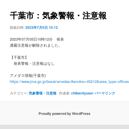
ビ
ゲ
千葉市：気象警報・注意報
ー
シ
投稿日時:
2023年7月5日 10:12
ョ
ン
2023年07月05日10時12分 発表
濃霧注意報が解除されました。
【千葉市】
発表警報・注意報はなし
アメダス情報(千葉市)
https://www.jma.go.jp/bosai/amedas/#amdno=45212&area_type=offic
カテゴリー:
気象警報・注意報
作成者:
chibacityuser
パーマリンク
Proudly powered by WordPress