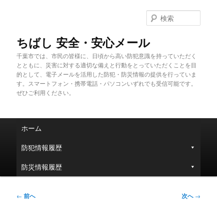
メ
イ
検
ン
索
コ
ちばし 安全・安心メール
ン
千葉市では、市民の皆様に、日頃から高い防犯意識を持っていただく
テ
とともに、災害に対する適切な備えと行動をとっていただくことを目
ン
的として、電子メールを活用した防犯・防災情報の提供を行っていま
ツ
す。スマートフォン・携帯電話・パソコンいずれでも受信可能です。
へ
ぜひご利用ください。
移
動
メ
ホーム
イ
ン
防犯情報履歴
メ
ニ
防災情報履歴
ュ
ー
投
←
前へ
次へ
→
稿
ナ