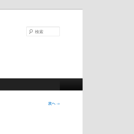
検
索
次へ
→