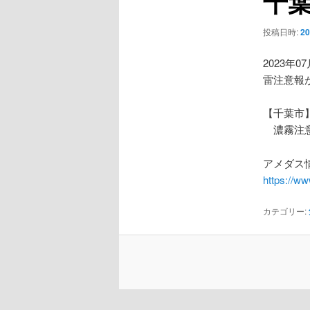
千
ー
シ
投稿日時:
2
ョ
ン
2023年0
雷注意報
【千葉市
濃霧注
アメダス情
https://w
カテゴリー: