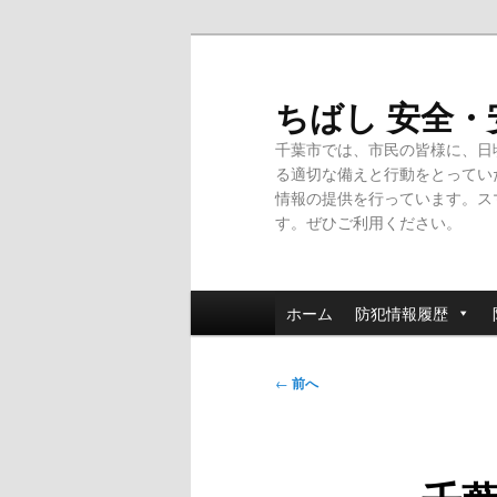
メ
イ
ン
ちばし 安全
コ
千葉市では、市民の皆様に、日
ン
る適切な備えと行動をとってい
テ
情報の提供を行っています。ス
ン
す。ぜひご利用ください。
ツ
へ
移
メ
動
ホーム
防犯情報履歴
イ
ン
投
メ
←
前へ
稿
ニ
ナ
ュ
ビ
ー
ゲ