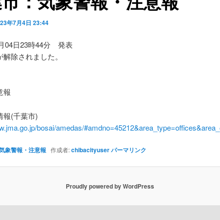
葉市：気象警報・注意報
023年7月4日 23:44
7月04日23時44分 発表
が解除されました。
】
意報
報(千葉市)
ww.jma.go.jp/bosai/amedas/#amdno=45212&area_type=offices&are
気象警報・注意報
作成者:
chibacityuser
パーマリンク
Proudly powered by WordPress