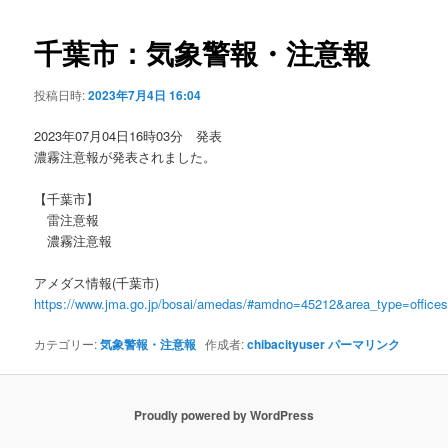
ビ
ゲ
千葉市：気象警報・注意報
ー
シ
投稿日時:
2023年7月4日 16:04
ョ
ン
2023年07月04日16時03分 発表
濃霧注意報が発表されました。
【千葉市】
雷注意報
濃霧注意報
アメダス情報(千葉市)
https://www.jma.go.jp/bosai/amedas/#amdno=45212&area_type=offic
カテゴリー:
気象警報・注意報
作成者:
chibacityuser
パーマリンク
Proudly powered by WordPress