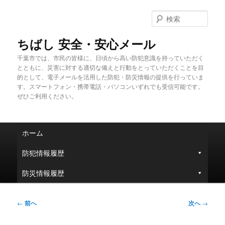
メ
イ
検
ン
索
コ
ちばし 安全・安心メール
ン
千葉市では、市民の皆様に、日頃から高い防犯意識を持っていただく
テ
とともに、災害に対する適切な備えと行動をとっていただくことを目
ン
的として、電子メールを活用した防犯・防災情報の提供を行っていま
ツ
す。スマートフォン・携帯電話・パソコンいずれでも受信可能です。
へ
ぜひご利用ください。
移
動
メ
ホーム
イ
ン
防犯情報履歴
メ
ニ
防災情報履歴
ュ
ー
投
←
前へ
次へ
→
稿
ナ