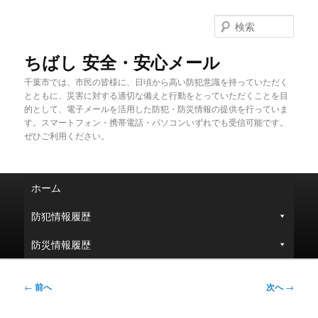
メ
イ
検
ン
索
コ
ちばし 安全・安心メール
ン
千葉市では、市民の皆様に、日頃から高い防犯意識を持っていただく
テ
とともに、災害に対する適切な備えと行動をとっていただくことを目
ン
的として、電子メールを活用した防犯・防災情報の提供を行っていま
ツ
す。スマートフォン・携帯電話・パソコンいずれでも受信可能です。
へ
ぜひご利用ください。
移
動
メ
ホーム
イ
ン
防犯情報履歴
メ
ニ
防災情報履歴
ュ
ー
投
←
前へ
次へ
→
稿
ナ