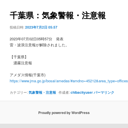
ビ
ゲ
千葉県：気象警報・注意報
ー
シ
投稿日時:
2023年7月2日 05:57
ョ
ン
2023年07月02日05時57分 発表
雷・波浪注意報が解除されました。
【千葉県】
濃霧注意報
アメダス情報(千葉市)
https://www.jma.go.jp/bosai/amedas/#amdno=45212&area_type=offic
カテゴリー:
気象警報・注意報
作成者:
chibacityuser
パーマリンク
Proudly powered by WordPress