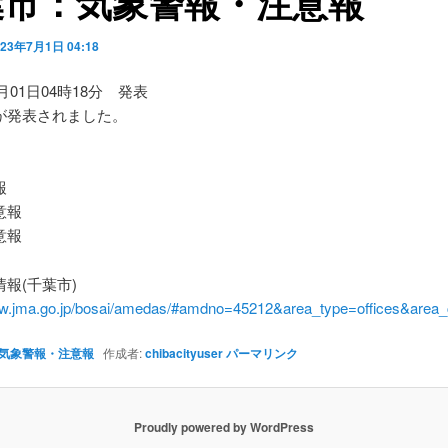
葉市：気象警報・注意報
023年7月1日 04:18
7月01日04時18分 発表
が発表されました。
】
報
意報
意報
報(千葉市)
ww.jma.go.jp/bosai/amedas/#amdno=45212&area_type=offices&are
気象警報・注意報
作成者:
chibacityuser
パーマリンク
Proudly powered by WordPress