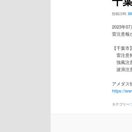
千
ー
シ
投稿日時:
2
ョ
ン
2023年0
雷注意報
【千葉市
雷注意
強風注
波浪注
アメダス情
https://w
カテゴリー: