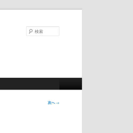
検
索
次へ
→