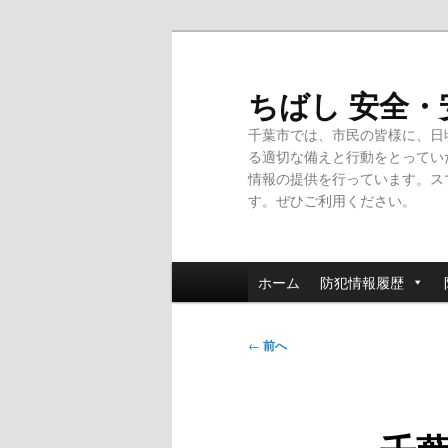
メ
イ
ン
ちばし 安全
コ
千葉市では、市民の皆様に、日
ン
る適切な備えと行動をとってい
テ
情報の提供を行っています。ス
ン
す。ぜひご利用ください。
ツ
へ
移
メ
動
ホーム
防犯情報履歴
イ
ン
投
メ
←
前へ
稿
ニ
ナ
ュ
ビ
ー
ゲ