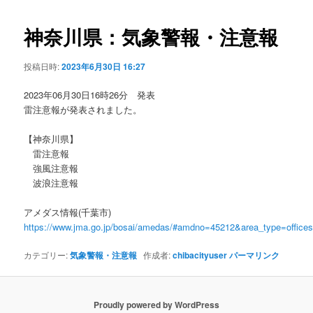
ビ
ゲ
神奈川県：気象警報・注意報
ー
シ
投稿日時:
2023年6月30日 16:27
ョ
ン
2023年06月30日16時26分 発表
雷注意報が発表されました。
【神奈川県】
雷注意報
強風注意報
波浪注意報
アメダス情報(千葉市)
https://www.jma.go.jp/bosai/amedas/#amdno=45212&area_type=offic
カテゴリー:
気象警報・注意報
作成者:
chibacityuser
パーマリンク
Proudly powered by WordPress