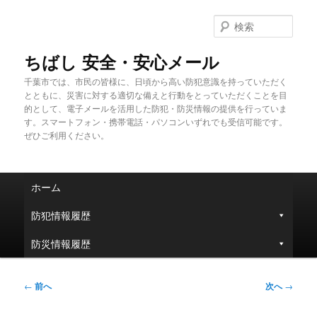
メ
イ
検
ン
索
コ
ちばし 安全・安心メール
ン
千葉市では、市民の皆様に、日頃から高い防犯意識を持っていただく
テ
とともに、災害に対する適切な備えと行動をとっていただくことを目
ン
的として、電子メールを活用した防犯・防災情報の提供を行っていま
ツ
す。スマートフォン・携帯電話・パソコンいずれでも受信可能です。
へ
ぜひご利用ください。
移
動
メ
ホーム
イ
ン
防犯情報履歴
メ
ニ
防災情報履歴
ュ
ー
投
←
前へ
次へ
→
稿
ナ