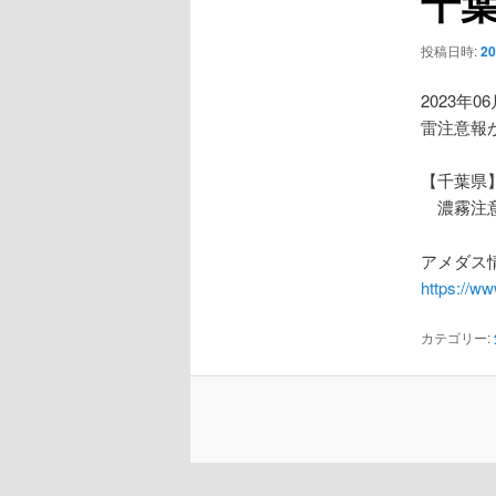
千
ー
シ
投稿日時:
2
ョ
ン
2023年0
雷注意報
【千葉県
濃霧注
アメダス情
https://w
カテゴリー: