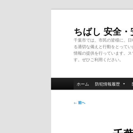
メ
イ
ン
ちばし 安全
コ
千葉市では、市民の皆様に、日
ン
る適切な備えと行動をとってい
テ
情報の提供を行っています。ス
ン
す。ぜひご利用ください。
ツ
へ
移
メ
動
ホーム
防犯情報履歴
イ
ン
投
メ
←
前へ
稿
ニ
ナ
ュ
ビ
ー
ゲ