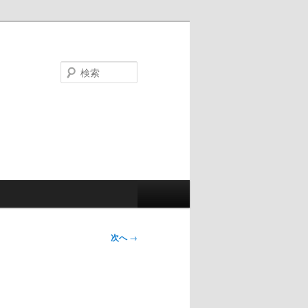
検
索
次へ
→