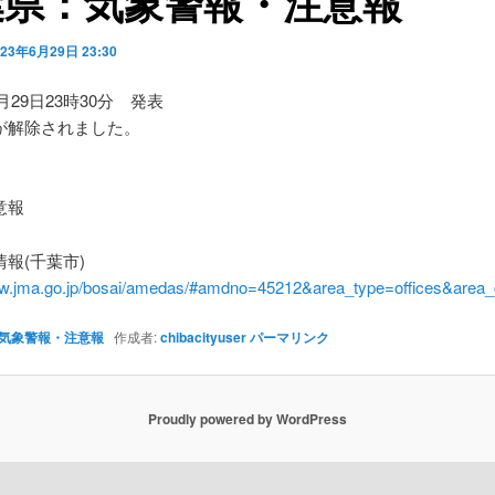
葉県：気象警報・注意報
023年6月29日 23:30
6月29日23時30分 発表
が解除されました。
】
意報
報(千葉市)
ww.jma.go.jp/bosai/amedas/#amdno=45212&area_type=offices&are
気象警報・注意報
作成者:
chibacityuser
パーマリンク
Proudly powered by WordPress